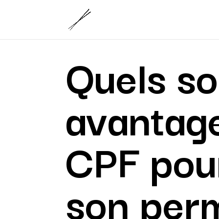
Quels so
avantag
CPF pou
son per