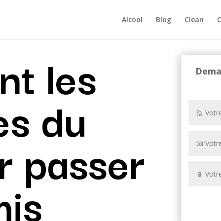
Alcool
Blog
Clean
C
nt les
Deman
es du
r passer
mis