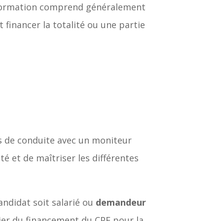
 formation comprend généralement
 financer la totalité ou une partie
s de conduite avec un moniteur
é et de maîtriser les différentes
andidat soit salarié ou
demandeur
cier du financement du CPF pour la