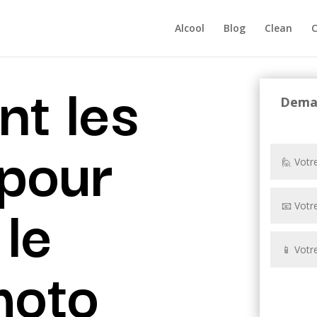
Alcool
Blog
Clean
C
nt les
Deman
 pour
 le
moto